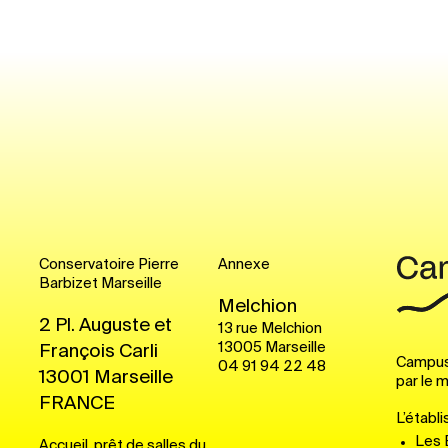
Conservatoire Pierre
Annexe
Barbizet Marseille
Melchion
2 Pl. Auguste et
13 rue Melchion
13005
Marseille
François Carli
Campus
04 91 94 22 48
13001
Marseille
par le m
FRANCE
L’établ
Les 
Accueil, prêt de salles du