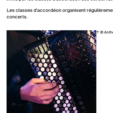
Les classes d'accordéon organisent régulièremen
concerts.
Droits 
©
Antho
Agrandir