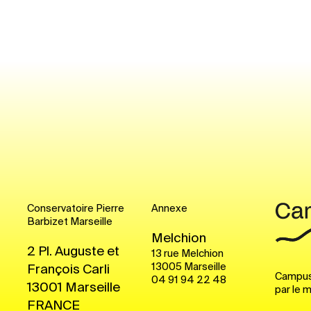
Conservatoire Pierre
Annexe
Barbizet Marseille
Melchion
2 Pl. Auguste et
13 rue Melchion
13005
Marseille
François Carli
Campus
04 91 94 22 48
13001
Marseille
par le m
FRANCE