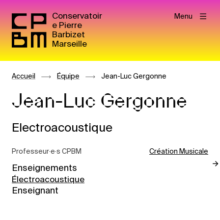
Conservatoir
Menu
e Pierre
Barbizet
Marseille
Accueil
Équipe
Jean-Luc Gergonne
Jean-Luc Gergonne
Electroacoustique
Professeur·e·s CPBM
Création Musicale
Enseignements
Électroacoustique
Enseignant