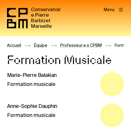
Conservatoir
Menu
e Pierre
Barbizet
Marseille
Accueil
Équipe
Professeur·e·s CPBM
Formati
Formation Musicale
Marie-Pierre Balakian
Formation musicale
Anne-Sophie Dauphin
Formation musicale