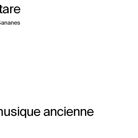
tare
 Sananes
 musique ancienne