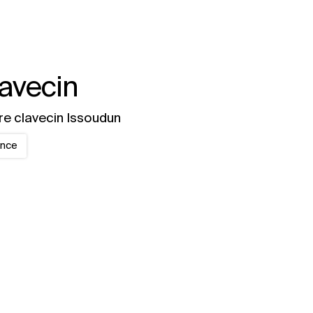
avecin
re clavecin Issoudun
ence