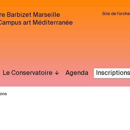
Site de l’orc
re Barbizet Marseille
Campus art Méditerranée
Le Conservatoire
Agenda
Inscription
ions